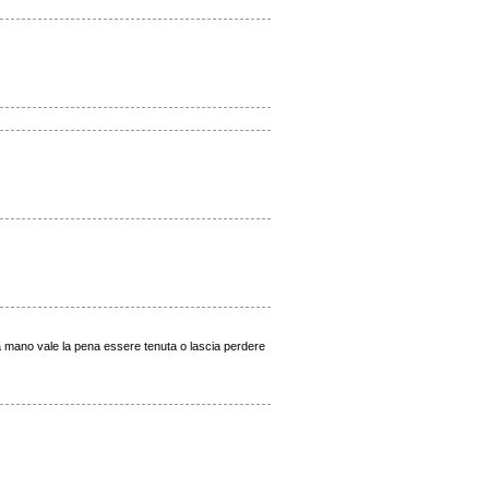
ua mano vale la pena essere tenuta o lascia perdere