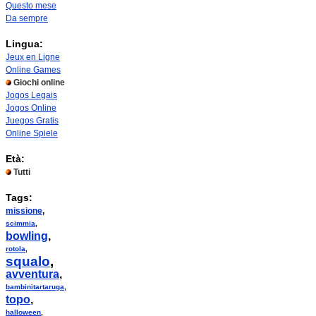
Questo mese
Da sempre
Lingua:
Jeux en Ligne
Online Games
Giochi online
Jogos Legais
Jogos Online
Juegos Gratis
Online Spiele
Età:
Tutti
Tags:
missione
,
scimmia
,
bowling
,
rotola
,
squalo
,
avventura
,
bambinitartaruga
,
topo
,
halloween
,