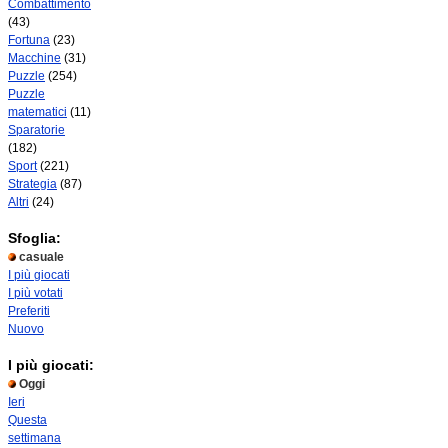
Combattimento
(43)
Fortuna
(23)
Macchine
(31)
Puzzle
(254)
Puzzle
matematici
(11)
Sparatorie
(182)
Sport
(221)
Strategia
(87)
Altri
(24)
Sfoglia:
casuale
I più giocati
I più votati
Preferiti
Nuovo
I più giocati:
Oggi
Ieri
Questa
settimana