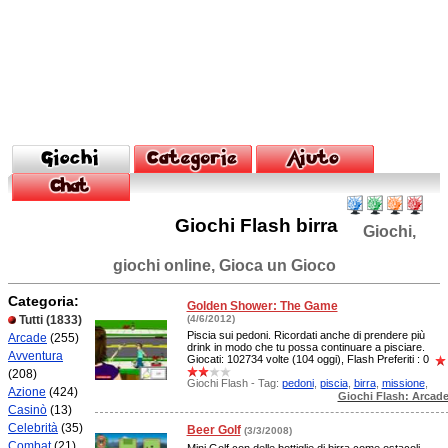
Giochi Flash birra
Giochi,
giochi online, Gioca un Gioco
Categoria:
Golden Shower: The Game
Tutti
(1833)
(4/6/2012)
Piscia sui pedoni. Ricordati anche di prendere più
Arcade
(255)
drink in modo che tu possa continuare a pisciare.
Avventura
Giocati: 102734 volte (104 oggi), Flash Preferiti : 0
(208)
Giochi Flash - Tag:
pedoni
,
piscia
,
birra
,
missione
,
Azione
(424)
Giochi Flash: Arcad
Casinò
(13)
Celebrità
(35)
Beer Golf
(3/3/2008)
Combat
(21)