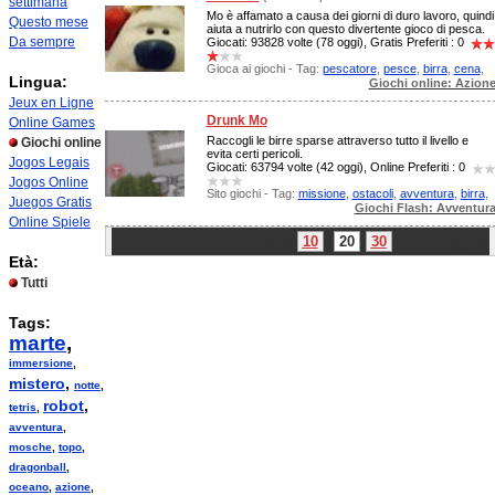
settimana
Mo è affamato a causa dei giorni di duro lavoro, quindi
Questo mese
aiuta a nutrirlo con questo divertente gioco di pesca.
Da sempre
Giocati: 93828 volte (78 oggi), Gratis Preferiti : 0
Gioca ai giochi - Tag:
pescatore
,
pesce
,
birra
,
cena
,
Lingua:
Giochi online: Azion
Jeux en Ligne
Drunk Mo
Online Games
Raccogli le birre sparse attraverso tutto il livello e
Giochi online
evita certi pericoli.
Jogos Legais
Giocati: 63794 volte (42 oggi), Online Preferiti : 0
Jogos Online
Sito giochi - Tag:
missione
,
ostacoli
,
avventura
,
birra
,
Juegos Gratis
Giochi Flash: Avventur
Online Spiele
Limite:
10
20
30
Pagina:
Età:
Tutti
Tags:
marte
,
immersione
,
mistero
,
notte
,
robot
,
tetris
,
avventura
,
mosche
,
topo
,
dragonball
,
oceano
,
azione
,