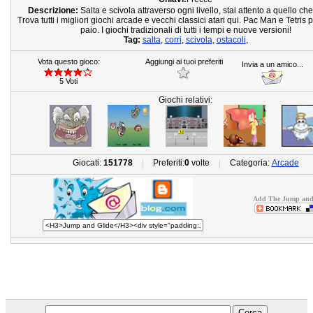
Descrizione:
Salta e scivola attraverso ogni livello, stai attento a quello che 
Trova tutti i migliori giochi arcade e vecchi classici atari qui. Pac Man e Tetris 
paio. I giochi tradizionali di tutti i tempi e nuove versioni!
Tag:
salta
,
corri
,
scivola
,
ostacoli
,
Vota questo gioco:
Aggiungi ai tuoi preferiti
Invia a un amico...
5 Voti
Giochi relativi:
Giocati:
151778
Preferiti:
0
volte
Categoria:
Arcade
|
|
Add The Jump and 