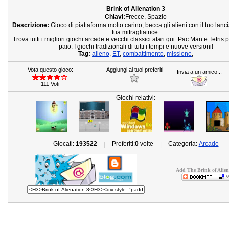
Brink of Alienation 3
Chiavi:
Frecce, Spazio
Descrizione:
Gioco di piattaforma molto carino, becca gli alieni con il tuo lanci
tua mitragliatrice.
Trova tutti i migliori giochi arcade e vecchi classici atari qui. Pac Man e Tetris 
paio. I giochi tradizionali di tutti i tempi e nuove versioni!
Tag:
alieno
,
ET
,
combattimento
,
missione
,
Vota questo gioco:
Aggiungi ai tuoi preferiti
Invia a un amico...
111 Voti
Giochi relativi:
Giocati:
193522
Preferiti:
0
volte
Categoria:
Arcade
|
|
Add The Brink of Aliena