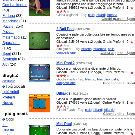
Manda in buca tutte le bombe sparse in giro sul tavolo
da biliardo prima che il timer raggiunga lo zero.
Combattimento
Giocati: 349523 volte (13 oggi), Gratis Preferiti : 1
(43)
Gioca ai giochi - Tag:
palle
,
biliardi
,
bomba
,
Fortuna
(23)
Giochi gratuiti: Spor
Macchine
(31)
Puzzle
(254)
2 Ball Pool
(10/17/2015)
Puzzle
Colpisci le palle più volte possibile nel tempo messo a
matematici
(11)
disposizione.
Giocati: 215495 volte (12 oggi), Gratis Preferiti : 0
Sparatorie
(182)
Sito giochi - Tag:
biliardo
,
biliardino
,
palla
,
competizione
,
Gioca ai giochi: Spor
Sport
(221)
Strategia
(87)
Mini Pool 2
(12/2/2014)
Altri
(24)
Gioca a un gioco online divertente di biliardo.
Giocati: 232168 volte (12 oggi), Gratis Preferiti : 0
Sfoglia:
Giochi Flash - Tag:
biliardo
,
biliardino
,
palla
,
casuale
competizione
,
Giochi online: Spor
I più giocati
I più votati
Billiards
(4/16/2013)
Preferiti
Gioca a un grande gioco online di biliardo.
Nuovo
Giocati: 174688 volte (11 oggi), Online Preferiti : 1
Giochi Flash - Tag:
palle
,
biliardi
,
biliardo
,
I più giocati:
Giochi online: Spor
Oggi
Mini Pool
(1/4/2014)
Ieri
L'originale gioco del mini biliardo per computer online.
Questa
Giocati: 192460 volte (11 oggi), Online Preferiti : 0