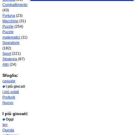
Combattimento
(43)
Fortuna
(23)
Macchine
(31)
Puzzle
(254)
Puzzle
matematici
(11)
Sparatorie
(182)
Sport
(221)
Strategia
(87)
Altri
(24)
Sfoglia:
casuale
I più giocati
I più votati
Preferiti
Nuovo
I più giocati:
Oggi
Ieri
Questa