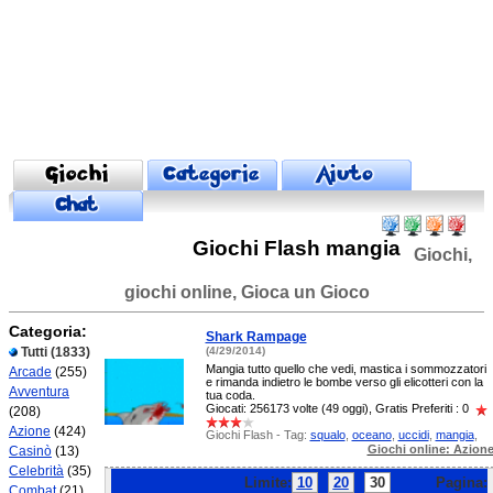
Giochi Flash mangia
Giochi,
giochi online, Gioca un Gioco
Categoria:
Shark Rampage
Tutti
(1833)
(4/29/2014)
Mangia tutto quello che vedi, mastica i sommozzatori
Arcade
(255)
e rimanda indietro le bombe verso gli elicotteri con la
Avventura
tua coda.
Giocati: 256173 volte (49 oggi), Gratis Preferiti : 0
(208)
Azione
(424)
Giochi Flash - Tag:
squalo
,
oceano
,
uccidi
,
mangia
,
Giochi online: Azion
Casinò
(13)
Celebrità
(35)
Limite:
10
20
30
Pagina:
Combat
(21)