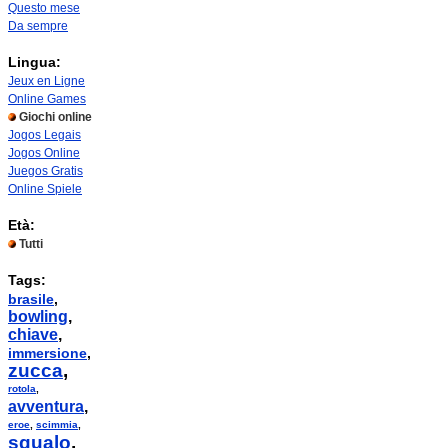
Questo mese
Da sempre
Lingua:
Jeux en Ligne
Online Games
Giochi online
Jogos Legais
Jogos Online
Juegos Gratis
Online Spiele
Età:
Tutti
Tags:
brasile
,
bowling
,
chiave
,
immersione
,
zucca
,
rotola
,
avventura
,
eroe
,
scimmia
,
squalo
,