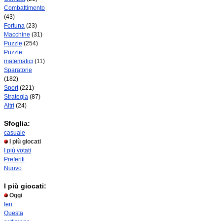
Combattimento
(43)
Fortuna
(23)
Macchine
(31)
Puzzle
(254)
Puzzle
matematici
(11)
Sparatorie
(182)
Sport
(221)
Strategia
(87)
Altri
(24)
Sfoglia:
casuale
I più giocati
I più votati
Preferiti
Nuovo
I più giocati:
Oggi
Ieri
Questa