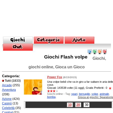
Giochi Flash volpe
Giochi,
giochi online, Gioca un Gioco
Categoria:
Power Fox
(8/15/2015)
Tutti
(1833)
Una volpe bebè che va in giro a far saltare in aria dell
cose.
Arcade
(255)
Giocati: 143538 volte (11 oggi), Gratis Preferiti : 0
Avventura
Giochi online - Tag:
spari
,
bersaglio
,
volpe
,
animale
,
(208)
bomba
,
Gioca ai giochi: Sparatori
Azione
(424)
Casinò
(13)
Limite:
10
20
30
Pagina:
Celebrità
(35)
Combat
(21)