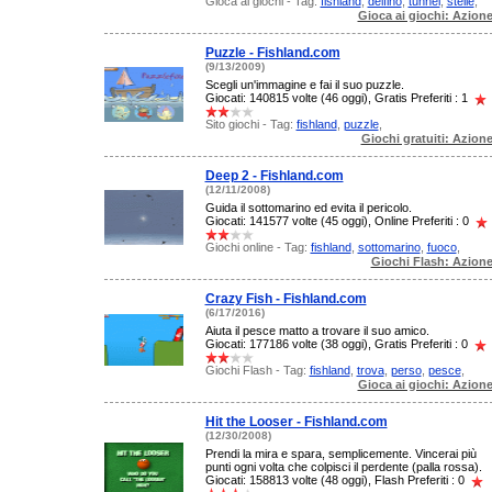
Gioca ai giochi - Tag:
fishland
,
delfino
,
tunnel
,
stelle
,
Gioca ai giochi: Azion
Puzzle - Fishland.com
(9/13/2009)
Scegli un'immagine e fai il suo puzzle.
Giocati: 140815 volte (46 oggi), Gratis Preferiti : 1
Sito giochi - Tag:
fishland
,
puzzle
,
Giochi gratuiti: Azion
Deep 2 - Fishland.com
(12/11/2008)
Guida il sottomarino ed evita il pericolo.
Giocati: 141577 volte (45 oggi), Online Preferiti : 0
Giochi online - Tag:
fishland
,
sottomarino
,
fuoco
,
Giochi Flash: Azion
Crazy Fish - Fishland.com
(6/17/2016)
Aiuta il pesce matto a trovare il suo amico.
Giocati: 177186 volte (38 oggi), Gratis Preferiti : 0
Giochi Flash - Tag:
fishland
,
trova
,
perso
,
pesce
,
Gioca ai giochi: Azion
Hit the Looser - Fishland.com
(12/30/2008)
Prendi la mira e spara, semplicemente. Vincerai più
punti ogni volta che colpisci il perdente (palla rossa).
Giocati: 158813 volte (48 oggi), Flash Preferiti : 0