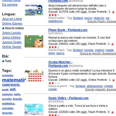
Questo mese
Fishland.com
(4/18/2014)
Da sempre
Aiuta il pinguino ad attraversare dall'altro lato e
acchiappare del pesce lungo la strada.
Giocati: 317078 volte (45 oggi), Gratis Preferiti : 2
Lingua:
Giochi online - Tag:
fishland
,
pesce
,
ghiaccio
,
via
,
Jeux en Ligne
piattaforma
,
Giochi Flash: Azion
Online Games
Giochi online
Piggy Bank - Fishland.com
Jogos Legais
(1/27/2017)
Jogos Online
Riempi la banca dei maiali con monete. E non farli
schiacciare dai mattoni.
Juegos Gratis
Giocati: 248251 volte (45 oggi), Flash Preferiti : 1
Online Spiele
Giochi Flash - Tag:
fishland
,
monete
,
mattoni
,
maiale
,
piggy
,
banca
,
Gioca ai giochi: Avventur
Età:
Tutti
Scuba Matcher -
Fishland.com
(9/12/2012)
Tags:
Questo è un gioco molto semplice! La tua missione è
di trovare il paio corrispondente di ogni articolo. Buona
scimmia
,
fortuna
matematica
,
Giocati: 196950 volte (32 oggi), Online Preferiti : 1
supermario
,
Gioca ai giochi - Tag:
fishland
,
abbinamento
,
oggetti
,
coppie
,
golf
,
Giochi gratuiti: Azion
punti
,
samurai
,
palla
,
Seals Volley - Fishland.com
uccello
,
brasile
,
(11/15/2011)
moltiplica
,
Gioca a palla a volo. Trova la tua foca e inizia a
orientale
,
saltare.
Giocati: 222630 volte (38 oggi), Flash Preferiti : 0
mosche
,