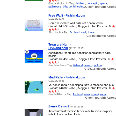
Gioca ai giochi - Tag:
fishland
,
bersaglio
,
spara
,
pallarossa
,
biliardo
,
biliardino
,
Giochi gratuiti: Azion
Free Walli - Fishland.com
(10/29/2017)
Cerca di liberare walli dalle reti senza ferirlo.
Giocati: 143538 volte (38 oggi), Online Preferiti : 0
Sito giochi - Tag:
fishland
,
walli
,
libera
,
Giochi online: Azion
Treasure Hunt -
Fishland.com
(12/21/2017)
Acchiappa i tesori, ma non ti far acchiappare dalla
polizia.
Giocati: 166459 volte (37 oggi), Flash Preferiti : 0
Giochi online - Tag:
fishland
,
tesoro
,
polizia
,
Gioca ai giochi: Azion
Mud Rally - Fishland.com
(12/10/2008)
Vai con la rana e acchiappa tutte le mosche che puoi.
Giocati: 144882 volte (25 oggi), Online Preferiti : 0
Giochi Flash - Tag:
fishland
,
gara
,
insetti
,
rana
,
Giochi gratuiti: Azion
Zynex Demo 2
(5/15/2018)
Avventurati attraverso l'edificio dell'ufficio e colpisci i
robot cloni con il tuo fucile.