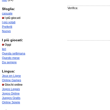
Altri
(24)
Verifica:
Sfoglia:
casuale
I più giocati
I più votati
Preferiti
Nuovo
I più giocati:
Oggi
Ieri
Questa settimana
Questo mese
Da sempre
Lingua:
Jeux en Ligne
Online Games
Giochi online
Jogos Legais
Jogos Online
Juegos Gratis
Online Spiele