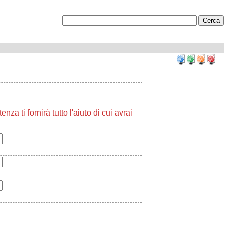
a ti fornirà tutto l'aiuto di cui avrai