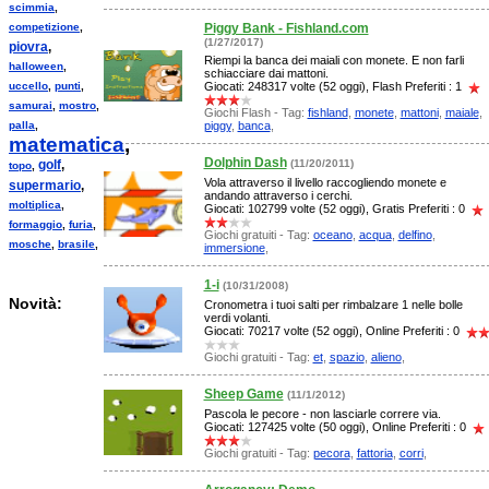
scimmia
,
competizione
,
Piggy Bank - Fishland.com
(1/27/2017)
piovra
,
Riempi la banca dei maiali con monete. E non farli
halloween
,
schiacciare dai mattoni.
uccello
,
punti
,
Giocati: 248317 volte (52 oggi), Flash Preferiti : 1
samurai
,
mostro
,
Giochi Flash - Tag:
fishland
,
monete
,
mattoni
,
maiale
,
piggy
,
banca
,
palla
,
matematica
,
Dolphin Dash
golf
,
(11/20/2011)
topo
,
Vola attraverso il livello raccogliendo monete e
supermario
,
andando attraverso i cerchi.
moltiplica
,
Giocati: 102799 volte (52 oggi), Gratis Preferiti : 0
formaggio
,
furia
,
Giochi gratuiti - Tag:
oceano
,
acqua
,
delfino
,
mosche
,
brasile
,
immersione
,
1-i
(10/31/2008)
Novità:
Cronometra i tuoi salti per rimbalzare 1 nelle bolle
verdi volanti.
Giocati: 70217 volte (52 oggi), Online Preferiti : 0
Giochi gratuiti - Tag:
et
,
spazio
,
alieno
,
Sheep Game
(11/1/2012)
Pascola le pecore - non lasciarle correre via.
Giocati: 127425 volte (50 oggi), Online Preferiti : 0
Giochi gratuiti - Tag:
pecora
,
fattoria
,
corri
,