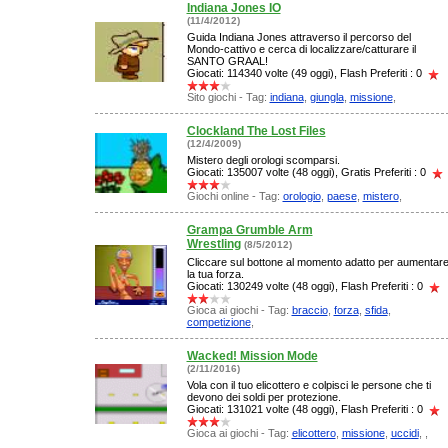
Indiana Jones IO
(11/4/2012)
Guida Indiana Jones attraverso il percorso del
Mondo-cattivo e cerca di localizzare/catturare il
SANTO GRAAL!
Giocati: 114340 volte (49 oggi), Flash Preferiti : 0
Sito giochi - Tag:
indiana
,
giungla
,
missione
,
Clockland The Lost Files
(12/4/2009)
Mistero degli orologi scomparsi.
Giocati: 135007 volte (48 oggi), Gratis Preferiti : 0
Giochi online - Tag:
orologio
,
paese
,
mistero
,
Grampa Grumble Arm
Wrestling
(8/5/2012)
Cliccare sul bottone al momento adatto per aumentar
la tua forza.
Giocati: 130249 volte (48 oggi), Flash Preferiti : 0
Gioca ai giochi - Tag:
braccio
,
forza
,
sfida
,
competizione
,
Wacked! Mission Mode
(2/11/2016)
Vola con il tuo elicottero e colpisci le persone che ti
devono dei soldi per protezione.
Giocati: 131021 volte (48 oggi), Flash Preferiti : 0
Gioca ai giochi - Tag:
elicottero
,
missione
,
uccidi
,
,