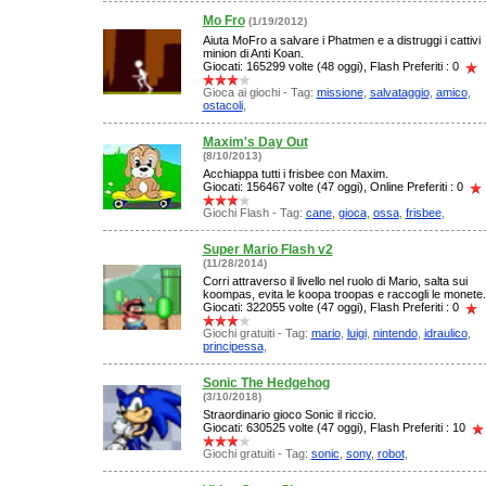
Mo Fro
(1/19/2012)
Aiuta MoFro a salvare i Phatmen e a distruggi i cattivi
minion di Anti Koan.
Giocati: 165299 volte (48 oggi), Flash Preferiti : 0
Gioca ai giochi - Tag:
missione
,
salvataggio
,
amico
,
ostacoli
,
Maxim's Day Out
(8/10/2013)
Acchiappa tutti i frisbee con Maxim.
Giocati: 156467 volte (47 oggi), Online Preferiti : 0
Giochi Flash - Tag:
cane
,
gioca
,
ossa
,
frisbee
,
Super Mario Flash v2
(11/28/2014)
Corri attraverso il livello nel ruolo di Mario, salta sui
koompas, evita le koopa troopas e raccogli le monete.
Giocati: 322055 volte (47 oggi), Flash Preferiti : 0
Giochi gratuiti - Tag:
mario
,
luigi
,
nintendo
,
idraulico
,
principessa
,
Sonic The Hedgehog
(3/10/2018)
Straordinario gioco Sonic il riccio.
Giocati: 630525 volte (47 oggi), Flash Preferiti : 10
Giochi gratuiti - Tag:
sonic
,
sony
,
robot
,