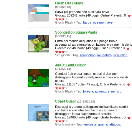
Flash Life Buoys
(8/23/2013)
Salva più persone che puoi dalla nave
Giocati: 209241 volte (49 oggi), Online Preferiti : 0
Giochi Flash - Tag:
barca
,
oceano
,
nave
,
SpongeBob SquarePants
(5/23/2015)
Entra nel mondo acquatico di Sponge Bob e
avventurati attraverso lavori faticosi e strane missioni.
Giocati: 229480 volte (49 oggi), Flash Preferiti : 0
Sito giochi - Tag:
spongebob
,
avventura
,
acquatico
,
Jak 3: Gold Edition
(1/12/2014)
Conduci Jak e usa i poteri oscuri di Jak per
distruggere le creature del paese e trova una via di
uscita.
Giocati: 111657 volte (49 oggi), Online Preferiti : 0
Giochi Flash - Tag:
foresta
,
avventura
,
nemico
,
Coast Guard
(12/18/2014)
Distruggi le zattere galleggianti dei kamikaze suicidi
con bombe e le altre barche che cercano di
distruggere la tua piattaforma di petrolio.
Giocati: 124608 volte (49 oggi), Gratis Preferiti : 0
Giochi online - Tag:
terrorista
,
guerra
,
attacco
,
,