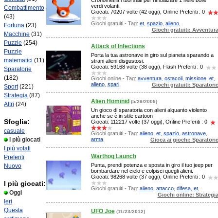
Cronometra i tuoi salti per rimbalzare 1 nelle bolle
verdi volanti.
Combattimento
Giocati: 70207 volte (42 oggi), Online Preferiti : 0
(43)
Giochi gratuiti - Tag:
et
,
spazio
,
alieno
,
Fortuna
(23)
Giochi gratuiti: Avventur
Macchine
(31)
Puzzle
(254)
Attack of Infections
Puzzle
Porta la tua astronave in giro sul pianeta sparando a
matematici
(11)
strani alieni disgustosi.
Giocati: 59168 volte (38 oggi), Flash Preferiti : 0
Sparatorie
(182)
Giochi online - Tag:
avventura
,
ostacoli
,
missione
,
et
,
alieno
,
spari
,
Giochi gratuiti: Sparatori
Sport
(221)
Strategia
(87)
Alien Hominid
(5/29/2009)
Altri
(24)
Un gioco di sparatoria con alieni alquanto violento
anche se è in stile cartoon
Sfoglia:
Giocati: 112217 volte (37 oggi), Online Preferiti : 0
casuale
Giochi gratuiti - Tag:
alieno
,
et
,
spazio
,
astronave
,
arma
,
I più giocati
Gioca ai giochi: Sparatori
I più votati
Warthog Launch
Preferiti
Punta, prendi potenza e sposta in giro il tuo jeep per
Nuovo
bombardare nel cielo e colpisci quegli alieni.
Giocati: 98268 volte (37 oggi), Online Preferiti : 0
I più giocati:
Giochi gratuiti - Tag:
alieno
,
attacco
,
difesa
,
et
,
Oggi
Giochi online: Strategi
Ieri
Questa
UFO Joe
(11/23/2012)