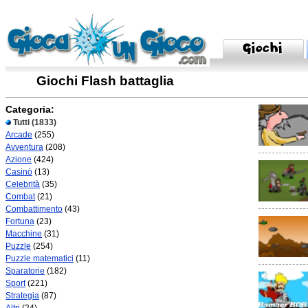
Giochi Flash battaglia
Categoria:
Tutti
(1833)
Arcade
(255)
Avventura
(208)
Azione
(424)
Casinò
(13)
Celebrità
(35)
Combat
(21)
Combattimento
(43)
Fortuna
(23)
Macchine
(31)
Puzzle
(254)
Puzzle matematici
(11)
Sparatorie
(182)
Sport
(221)
Strategia
(87)