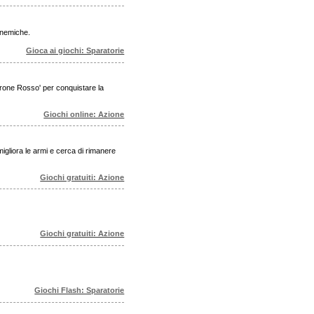
i nemiche.
Gioca ai giochi: Sparatorie
Barone Rosso' per conquistare la
Giochi online: Azione
migliora le armi e cerca di rimanere
Giochi gratuiti: Azione
Giochi gratuiti: Azione
Giochi Flash: Sparatorie