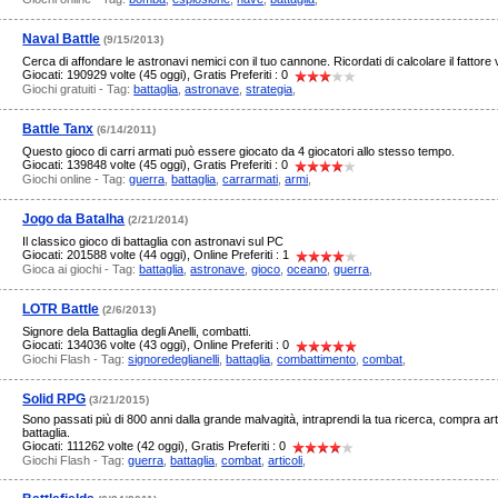
Naval Battle
(9/15/2013)
Cerca di affondare le astronavi nemici con il tuo cannone. Ricordati di calcolare il fattore 
Giocati: 190929 volte (45 oggi), Gratis Preferiti : 0
Giochi gratuiti - Tag:
battaglia
,
astronave
,
strategia
,
Battle Tanx
(6/14/2011)
Questo gioco di carri armati può essere giocato da 4 giocatori allo stesso tempo.
Giocati: 139848 volte (45 oggi), Gratis Preferiti : 0
Giochi online - Tag:
guerra
,
battaglia
,
carrarmati
,
armi
,
Jogo da Batalha
(2/21/2014)
Il classico gioco di battaglia con astronavi sul PC
Giocati: 201588 volte (44 oggi), Online Preferiti : 1
Gioca ai giochi - Tag:
battaglia
,
astronave
,
gioco
,
oceano
,
guerra
,
LOTR Battle
(2/6/2013)
Signore dela Battaglia degli Anelli, combatti.
Giocati: 134036 volte (43 oggi), Online Preferiti : 0
Giochi Flash - Tag:
signoredeglianelli
,
battaglia
,
combattimento
,
combat
,
Solid RPG
(3/21/2015)
Sono passati più di 800 anni dalla grande malvagità, intraprendi la tua ricerca, compra artic
battaglia.
Giocati: 111262 volte (42 oggi), Gratis Preferiti : 0
Giochi Flash - Tag:
guerra
,
battaglia
,
combat
,
articoli
,