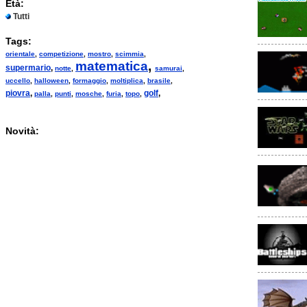
Età:
Tutti
Tags:
orientale
,
competizione
,
mostro
,
scimmia
,
matematica
,
supermario
,
notte
,
samurai
,
uccello
,
halloween
,
formaggio
,
moltiplica
,
brasile
,
piovra
,
golf
,
palla
,
punti
,
mosche
,
furia
,
topo
,
Novità: