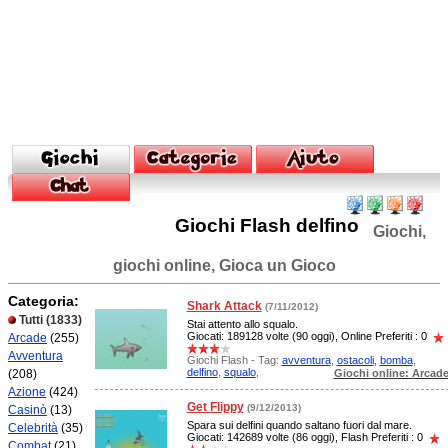
Giochi Flash delfino
Giochi,
giochi online, Gioca un Gioco
Categoria:
Shark Attack
(7/11/2012)
Tutti
(1833)
Stai attento allo squalo.
Giocati: 189128 volte (90 oggi), Online Preferiti : 0
Arcade
(255)
Avventura
Giochi Flash - Tag:
avventura
,
ostacoli
,
bomba
,
delfino
,
squalo
,
Giochi online: Arcad
(208)
Azione
(424)
Get Flippy
(9/12/2013)
Casinò
(13)
Spara sui delfini quando saltano fuori dal mare.
Celebrità
(35)
Giocati: 142689 volte (86 oggi), Flash Preferiti : 0
Combat
(21)