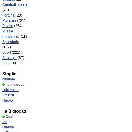
Combattimento
(43)
Fortuna
(23)
Macchine
(31)
Puzzle
(254)
Puzzle
matematici
(11)
Sparatorie
(182)
Sport
(221)
Strategia
(87)
Altri
(24)
Sfoglia:
casuale
I più giocati
I più votati
Preferiti
Nuovo
I più giocati:
Oggi
Ieri
Questa