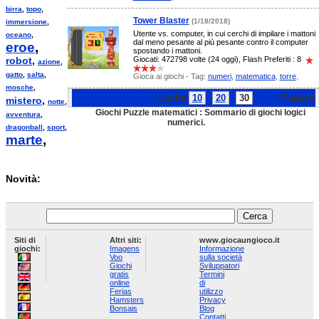
birra
,
topo
,
Tower Blaster
(1/18/2018)
immersione
,
Utente vs. computer, in cui cerchi di impilare i mattoni
oceano
,
dal meno pesante al più pesante contro il computer
eroe
,
spostando i mattoni.
robot
,
Giocati: 472798 volte (24 oggi), Flash Preferiti : 8
azione
,
gatto
,
salta
,
Gioca ai giochi - Tag:
numeri
,
matematica
,
torre
,
mosche
,
Limite:
10
20
30
Pagina:
mistero
,
notte
,
Giochi Puzzle matematici : Sommario di giochi logici
avventura
,
numerici.
dragonball
,
sport
,
marte
,
Novità:
Siti di
Altri siti:
www.giocaungioco.it
giochi:
Imagens
Informazione
Voo
sulla società
Giochi
Sviluppatori
gratis
Termini
online
di
Ferias
utilizzo
Hamsters
Privacy
Bonsais
Blog
Contatti