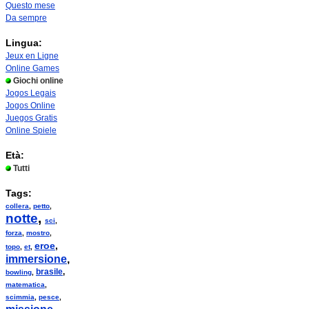
Questo mese
Da sempre
Lingua:
Jeux en Ligne
Online Games
Giochi online
Jogos Legais
Jogos Online
Juegos Gratis
Online Spiele
Età:
Tutti
Tags:
collera
,
petto
,
notte
,
sci
,
forza
,
mostro
,
eroe
,
topo
,
et
,
immersione
,
brasile
,
bowling
,
matematica
,
scimmia
,
pesce
,