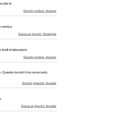
uccida te.
Giochi online: Azione
se nemica.
Gioca ai giochi: Strategia
velli di laboratorio.
Giochi online: Azione
 Quando incontri il tuo avversario,
Giochi gratuiti: Arcade
o.
Gioca ai giochi: Arcade