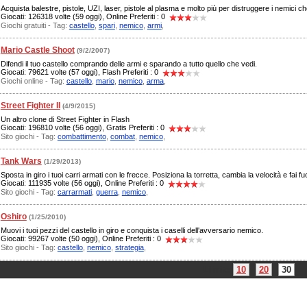
Acquista balestre, pistole, UZI, laser, pistole al plasma e molto più per distruggere i nemici ch
Giocati: 126318 volte (59 oggi), Online Preferiti : 0
Giochi gratuiti - Tag:
castello
,
spari
,
nemico
,
armi
,
Mario Castle Shoot
(9/2/2007)
Difendi il tuo castello comprando delle armi e sparando a tutto quello che vedi.
Giocati: 79621 volte (57 oggi), Flash Preferiti : 0
Giochi online - Tag:
castello
,
mario
,
nemico
,
arma
,
Street Fighter II
(4/9/2015)
Un altro clone di Street Fighter in Flash
Giocati: 196810 volte (56 oggi), Gratis Preferiti : 0
Sito giochi - Tag:
combattimento
,
combat
,
nemico
,
Tank Wars
(1/29/2013)
Sposta in giro i tuoi carri armati con le frecce. Posiziona la torretta, cambia la velocità e fai 
Giocati: 111935 volte (56 oggi), Online Preferiti : 0
Sito giochi - Tag:
carrarmati
,
guerra
,
nemico
,
Oshiro
(1/25/2010)
Muovi i tuoi pezzi del castello in giro e conquista i caselli dell'avversario nemico.
Giocati: 99267 volte (50 oggi), Online Preferiti : 0
Sito giochi - Tag:
castello
,
nemico
,
strategia
,
Limite:
10
20
30
P