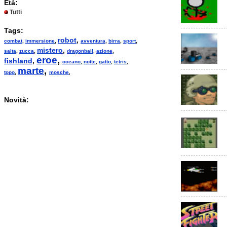
Età:
Tutti
Tags:
robot
,
combat
,
immersione
,
avventura
,
birra
,
sport
,
mistero
,
salta
,
zucca
,
dragonball
,
azione
,
eroe
,
fishland
,
oceano
,
notte
,
gatto
,
tetris
,
marte
,
topo
,
mosche
,
Novità: