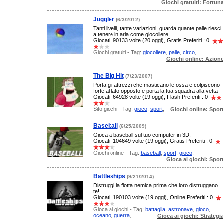
Giochi gratuiti: Fortun
Juggler
(6/3/2012)
Tanti livelli, tante variazioni, guarda quante palle riesci
a tenere in aria come giocoliere.
Giocati: 90133 volte (20 oggi), Gratis Preferiti : 0
Giochi gratuiti - Tag:
giocoliere
,
palle
,
circo
,
Giochi online: Azion
The Big Hit
(7/23/2007)
Porta gli attrezzi che masticano le ossa e colpiscono
forte al lato opposto e porta la tua squadra alla vetta
Giocati: 64928 volte (19 oggi), Flash Preferiti : 0
Sito giochi - Tag:
gioco
,
sport
,
Giochi online: Spor
Baseball
(6/25/2009)
Gioca a baseball sul tuo computer in 3D.
Giocati: 104649 volte (19 oggi), Gratis Preferiti : 0
Giochi online - Tag:
baseball
,
sport
,
gioco
,
Gioca ai giochi: Spor
Battleships
(9/21/2014)
Distruggi la flotta nemica prima che loro distruggano
te!
Giocati: 190103 volte (19 oggi), Online Preferiti : 0
Gioca ai giochi - Tag:
battaglia
,
astronave
,
gioco
,
oceano
,
guerra
,
Gioca ai giochi: Strategi