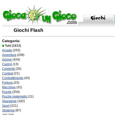
Giochi Flash
Categoria:
Tutti
(1833)
Arcade
(255)
Avventura
(208)
Azione
(424)
Casinò
(13)
Celebrità
(35)
Combat
(21)
Combattimento
(43)
Fortuna
(23)
Macchine
(31)
Puzzle
(254)
Puzzle matematici
(11)
Sparatorie
(182)
Sport
(221)
Strategia
(87)