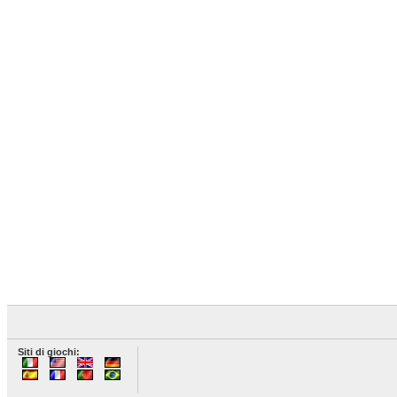
Siti di giochi: