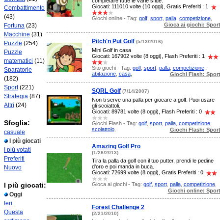
completare tutte le varie sfide.
Giocati: 111010 volte (10 oggi), Gratis Preferiti : 1
Combattimento
(43)
Giochi online - Tag:
golf
,
sport
,
palla
,
competizione
,
Gioca ai giochi: Spor
Fortuna
(23)
Macchine
(31)
Pitch'n Put Golf
(5/13/2016)
Puzzle
(254)
Mini Golf in casa
Puzzle
Giocati: 167902 volte (8 oggi), Flash Preferiti : 1
matematici
(11)
Sito giochi - Tag:
golf
,
sport
,
palla
,
competizione
,
Sparatorie
abitazione
,
casa
,
Giochi Flash: Spor
(182)
Sport
(221)
SQRL Golf
(7/14/2007)
Strategia
(87)
Non ti serve una palla per giocare a golf. Puoi usare
Altri
(24)
gli scoiattoli.
Giocati: 89781 volte (8 oggi), Flash Preferiti : 0
Sfoglia:
Giochi Flash - Tag:
golf
,
sport
,
palla
,
competizione
,
scoiattolo
,
Giochi Flash: Spor
casuale
I più giocati
Amazing Golf Pro
I più votati
(1/28/2013)
Preferiti
Tira la palla da golf con il tuo putter, prendi le pedine
d'oro e poi manda in buca.
Nuovo
Giocati: 72699 volte (8 oggi), Gratis Preferiti : 0
Gioca ai giochi - Tag:
golf
,
sport
,
palla
,
competizione
,
I più giocati:
Giochi online: Spor
Oggi
Ieri
Forest Challenge 2
Questa
(2/21/2010)