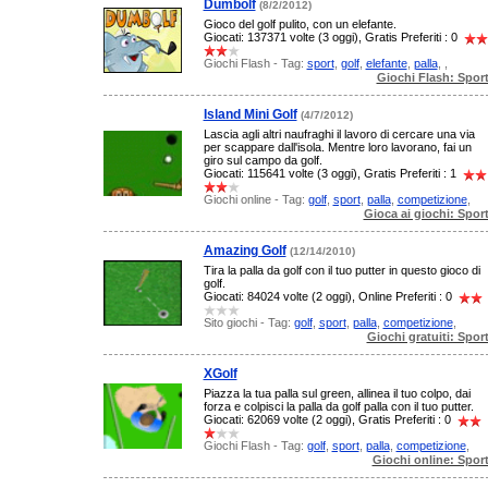
Dumbolf
(8/2/2012)
Gioco del golf pulito, con un elefante.
Giocati: 137371 volte (3 oggi), Gratis Preferiti : 0
Giochi Flash - Tag:
sport
,
golf
,
elefante
,
palla
,
,
Giochi Flash: Spor
Island Mini Golf
(4/7/2012)
Lascia agli altri naufraghi il lavoro di cercare una via
per scappare dall'isola. Mentre loro lavorano, fai un
giro sul campo da golf.
Giocati: 115641 volte (3 oggi), Gratis Preferiti : 1
Giochi online - Tag:
golf
,
sport
,
palla
,
competizione
,
Gioca ai giochi: Spor
Amazing Golf
(12/14/2010)
Tira la palla da golf con il tuo putter in questo gioco di
golf.
Giocati: 84024 volte (2 oggi), Online Preferiti : 0
Sito giochi - Tag:
golf
,
sport
,
palla
,
competizione
,
Giochi gratuiti: Spor
XGolf
Piazza la tua palla sul green, allinea il tuo colpo, dai
forza e colpisci la palla da golf palla con il tuo putter.
Giocati: 62069 volte (2 oggi), Gratis Preferiti : 0
Giochi Flash - Tag:
golf
,
sport
,
palla
,
competizione
,
Giochi online: Spor