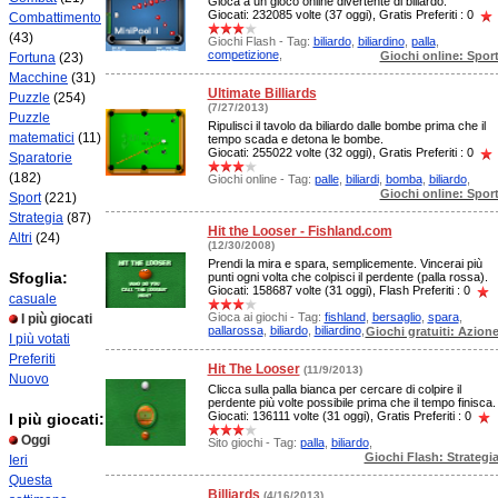
Gioca a un gioco online divertente di biliardo.
Giocati: 232085 volte (37 oggi), Gratis Preferiti : 0
Combattimento
(43)
Giochi Flash - Tag:
biliardo
,
biliardino
,
palla
,
competizione
,
Giochi online: Spor
Fortuna
(23)
Macchine
(31)
Ultimate Billiards
Puzzle
(254)
(7/27/2013)
Puzzle
Ripulisci il tavolo da biliardo dalle bombe prima che il
matematici
(11)
tempo scada e detona le bombe.
Giocati: 255022 volte (32 oggi), Gratis Preferiti : 0
Sparatorie
(182)
Giochi online - Tag:
palle
,
biliardi
,
bomba
,
biliardo
,
Giochi online: Spor
Sport
(221)
Strategia
(87)
Hit the Looser - Fishland.com
Altri
(24)
(12/30/2008)
Prendi la mira e spara, semplicemente. Vincerai più
Sfoglia:
punti ogni volta che colpisci il perdente (palla rossa).
Giocati: 158687 volte (31 oggi), Flash Preferiti : 0
casuale
Gioca ai giochi - Tag:
fishland
,
bersaglio
,
spara
,
I più giocati
pallarossa
,
biliardo
,
biliardino
,
Giochi gratuiti: Azion
I più votati
Preferiti
Hit The Looser
(11/9/2013)
Nuovo
Clicca sulla palla bianca per cercare di colpire il
perdente più volte possibile prima che il tempo finisca.
Giocati: 136111 volte (31 oggi), Gratis Preferiti : 0
I più giocati:
Oggi
Sito giochi - Tag:
palla
,
biliardo
,
Giochi Flash: Strategi
Ieri
Questa
Billiards
(4/16/2013)