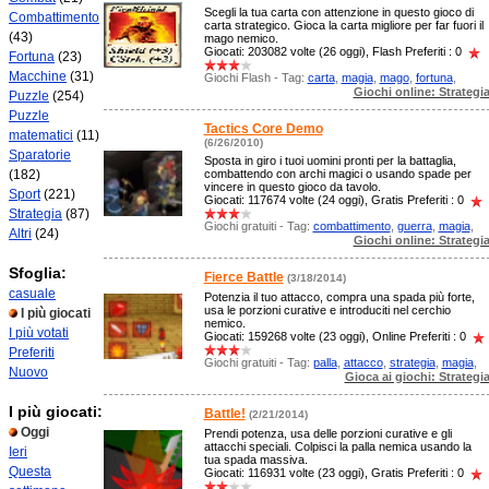
Scegli la tua carta con attenzione in questo gioco di
Combattimento
carta strategico. Gioca la carta migliore per far fuori il
(43)
mago nemico.
Giocati: 203082 volte (26 oggi), Flash Preferiti : 0
Fortuna
(23)
Macchine
(31)
Giochi Flash - Tag:
carta
,
magia
,
mago
,
fortuna
,
Giochi online: Strategi
Puzzle
(254)
Puzzle
Tactics Core Demo
matematici
(11)
(6/26/2010)
Sparatorie
Sposta in giro i tuoi uomini pronti per la battaglia,
(182)
combattendo con archi magici o usando spade per
vincere in questo gioco da tavolo.
Sport
(221)
Giocati: 117674 volte (24 oggi), Gratis Preferiti : 0
Strategia
(87)
Giochi gratuiti - Tag:
combattimento
,
guerra
,
magia
,
Altri
(24)
Giochi online: Strategi
Sfoglia:
Fierce Battle
(3/18/2014)
casuale
Potenzia il tuo attacco, compra una spada più forte,
usa le porzioni curative e introduciti nel cerchio
I più giocati
nemico.
I più votati
Giocati: 159268 volte (23 oggi), Online Preferiti : 0
Preferiti
Giochi gratuiti - Tag:
palla
,
attacco
,
strategia
,
magia
,
Nuovo
Gioca ai giochi: Strategi
I più giocati:
Battle!
(2/21/2014)
Oggi
Prendi potenza, usa delle porzioni curative e gli
attacchi speciali. Colpisci la palla nemica usando la
Ieri
tua spada massiva.
Questa
Giocati: 116931 volte (23 oggi), Gratis Preferiti : 0