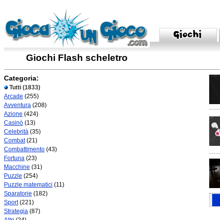
Giochi Flash scheletro
Categoria:
Tutti
(1833)
Arcade
(255)
Avventura
(208)
Azione
(424)
Casinò
(13)
Celebrità
(35)
Combat
(21)
Combattimento
(43)
Fortuna
(23)
Macchine
(31)
Puzzle
(254)
Puzzle matematici
(11)
Sparatorie
(182)
Sport
(221)
Strategia
(87)