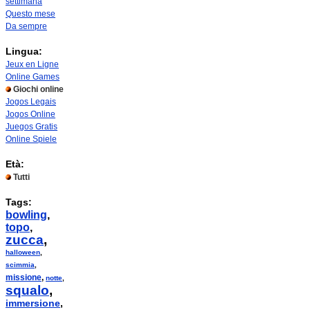
settimana
Questo mese
Da sempre
Lingua:
Jeux en Ligne
Online Games
Giochi online
Jogos Legais
Jogos Online
Juegos Gratis
Online Spiele
Età:
Tutti
Tags:
bowling
,
topo
,
zucca
,
halloween
,
scimmia
,
missione
,
notte
,
squalo
,
immersione
,