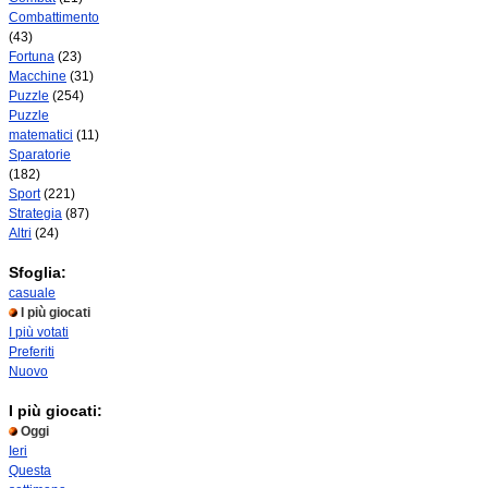
Combattimento
(43)
Fortuna
(23)
Macchine
(31)
Puzzle
(254)
Puzzle
matematici
(11)
Sparatorie
(182)
Sport
(221)
Strategia
(87)
Altri
(24)
Sfoglia:
casuale
I più giocati
I più votati
Preferiti
Nuovo
I più giocati:
Oggi
Ieri
Questa