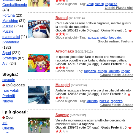
Gioca ai giochi - Tag:
vesti
,
vestiti
,
ragazza
,
Combattimento
Giochi Flash: Altr
(43)
Fortuna
(23)
Busted
(9/16/2014)
Macchine
(31)
Cerca di non essere colto in flagrante, mentre guardi
Puzzle
(254)
la sorella del tuo amico.
Giocati: 205512 volte (40 oggi), Online Preferiti : 1
Puzzle
matematici
(11)
Gioca ai giochi - Tag:
ragazza
,
petto
,
beccato
,
Giochi online: Fortun
Sparatorie
(182)
Ankomako
(10/31/2012)
Sport
(221)
In questo gioco devi fare in modo che Ankomako
Strategia
(87)
raccolga oggetti e stia lontano dalla strega cattiva.
Altri
(24)
Giocati: 127497 volte (37 oggi), Gratis Preferiti : 0
Giochi online - Tag:
ragazza
,
strega
,
labirinto
,
regalo
,
Sfoglia:
Giochi Flash: Azion
casuale
Mazegirl
I più giocati
(8/14/2014)
I più votati
Aiuta la ragazza a trovare la via di uscita dal labirinto.
Giocati: 120372 volte (36 oggi), Flash Preferiti : 0
Preferiti
Gioca ai giochi - Tag:
labirinto
,
puzzle
,
ragazza
,
Nuovo
Giochi Flash: Arcad
I più giocati:
Sagway
(8/27/2012)
Oggi
Vai sulla monoruota e atterra tutti che cercano di
Ieri
avvicinarti alla tua ragazza.
Giocati: 138943 volte (34 oggi), Gratis Preferiti : 0
Questa