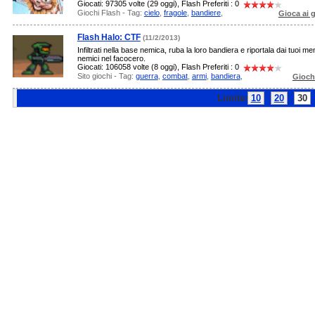
Giocati: 97305 volte (29 oggi), Flash Preferiti : 0
Giochi Flash - Tag:
cielo
,
fragole
,
bandiere
,
Gioca ai 
Flash Halo: CTF
(11/2/2013)
Infiltrati nella base nemica, ruba la loro bandiera e riportala dai tuoi me
nemici nel facocero.
Giocati: 106058 volte (8 oggi), Flash Preferiti : 0
Sito giochi - Tag:
guerra
,
combat
,
armi
,
bandiera
,
Giochi
Limite:
10
20
30