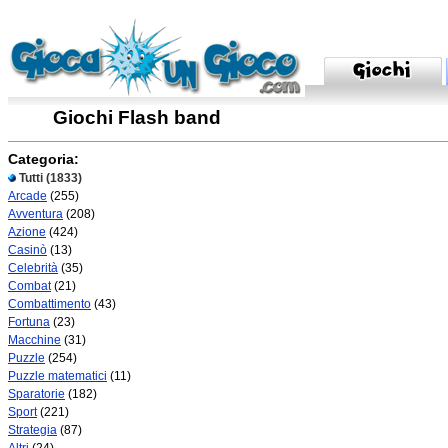
Giochi Flash band
Categoria:
Tutti
(1833)
Arcade
(255)
Avventura
(208)
Azione
(424)
Casinò
(13)
Celebrità
(35)
Combat
(21)
Combattimento
(43)
Fortuna
(23)
Macchine
(31)
Puzzle
(254)
Puzzle matematici
(11)
Sparatorie
(182)
Sport
(221)
Strategia
(87)