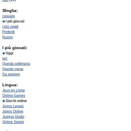
Altri
(24)
Sfoglia:
casuale
I più giocati
I più votati
Preferiti
Nuovo
I più giocati:
Oggi
Ieri
Questa settimana
Questo mese
Da sempre
Lingua:
Jeux en Ligne
Online Games
Giochi online
Jogos Legais
Jogos Online
Juegos Gratis
Online Spiele