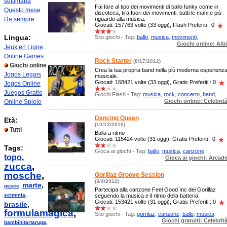
settimana
Fai fare al tipo dei movimenti di ballo funky come in
Questo mese
discoteca, tira fuori dei movimenti, batti le mani e più
Da sempre
riguardo alla musica.
Giocati: 157763 volte (33 oggi), Flash Preferiti : 0
Lingua:
Sito giochi - Tag:
ballo
,
musica
,
movimenti
,
Giochi online: Altr
Jeux en Ligne
Online Games
Rock Starter
(8/17/2012)
Giochi online
Crea la tua propria band nella più moderna esperienz
Jogos Legais
musicale.
Giocati: 168421 volte (33 oggi), Gratis Preferiti : 0
Jogos Online
Juegos Gratis
Giochi Flash - Tag:
musica
,
rock
,
concerto
,
band
,
Giochi online: Celebrit
Online Spiele
Dancing Queen
Età:
(10/12/2010)
Tutti
Balla a ritmo
Giocati: 115424 volte (31 oggi), Gratis Preferiti : 0
Tags:
Gioca ai giochi - Tag:
ballo
,
musica
,
canzone
,
topo
,
Gioca ai giochi: Arcad
zucca
,
mosche
,
Gorillaz Groove Session
(3/4/2012)
marte
,
pesce
,
Partecipa alla canzone Feel Good Inc dei Gorillaz
scimmia
,
seguendo la musica e il ritmo della batteria.
Giocati: 153421 volte (31 oggi), Gratis Preferiti : 0
brasile
,
formulamagica
,
Sito giochi - Tag:
gorrilaz
,
canzone
,
ballo
,
musica
,
Giochi gratuiti: Celebrit
bambinitartaruga
,