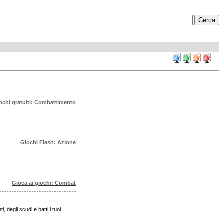
ochi gratuiti: Combattimento
Giochi Flash: Azione
Gioca ai giochi: Combat
 degli scudi e batti i tuoi