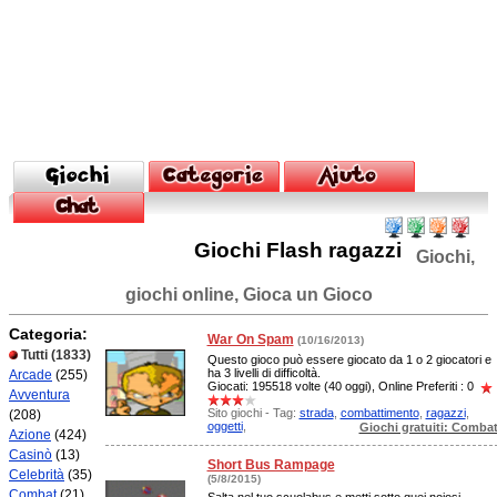
Giochi Flash ragazzi
Giochi,
giochi online, Gioca un Gioco
Categoria:
War On Spam
(10/16/2013)
Tutti
(1833)
Questo gioco può essere giocato da 1 o 2 giocatori e
ha 3 livelli di difficoltà.
Arcade
(255)
Giocati: 195518 volte (40 oggi), Online Preferiti : 0
Avventura
Sito giochi - Tag:
strada
,
combattimento
,
ragazzi
,
(208)
oggetti
,
Giochi gratuiti: Comba
Azione
(424)
Casinò
(13)
Short Bus Rampage
Celebrità
(35)
(5/8/2015)
Combat
(21)