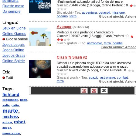
settimana
rifiuti nucleari abbandonati sul fondo del mare.
Giocati: 70446 volte (18 oggi), Online Preferiti : 0
Questo mese
Da sempre
Sito giochi - Tag:
avventura
,
ostacoli
,
missione
,
oceano
,
terra
,
,
Gioca ai giochi: Azion
Lingua:
Avenger
(2/15/2014)
Jeux en Ligne
Proteggi la città pilotando il Vendicatore.
Online Games
Giocati: 107967 volte (15 oggi), Flash Preferiti : 0
Giochi online
Giochi gratuiti - Tag:
astronave
,
terra
,
bombe
,
Jogos Legais
Giochi online: Arcad
Jogos Online
Juegos Gratis
Clash 'N Slash v2
Online Spiele
Difendi il tuo pianeta dagli UFO e da altre astronavi
spaziali sparando loro addosso con armi e razzi.
Giocati: 66709 volte (5 oggi), Online Preferiti : 0
Età:
Gioca ai giochi - Tag:
spazio
,
astronave
,
combat
,
Tutti
terra
,
Gioca ai giochi: Azion
Tags:
Limite:
10
20
30
Pagina:
fishland
,
dragonball
,
notte
,
salta
,
gatto
,
marte
,
mistero
,
robot
,
azione
,
zucca
,
immersione
,